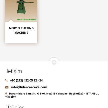
MORSO CUTTING
MACHINE
İletişim
+90 (212) 422 05 82 - 24
info@lidercerceve.com
Haramidere San. Sit. G Blok No:213 Yakuplu - Beylikdüzü - İSTANBUL
TÜRKİYE
Ürünler